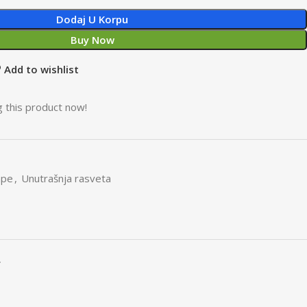
Dodaj U Korpu
Buy Now
Add to wishlist
 this product now!
mpe
,
Unutrašnja rasveta
Y