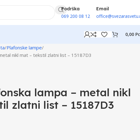
Podrška
Email
069 200 08 12
office@svezarasvetu.
0,00
Р
eta
Plafonske lampe
tal nikl mat – tekstil zlatni list – 15187D3
onska lampa – metal nikl
il zlatni list – 15187D3