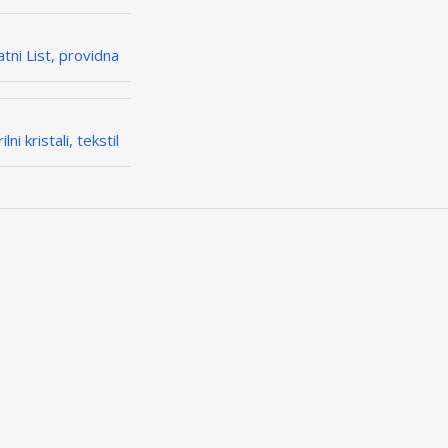
latni List, providna
lni kristali, tekstil