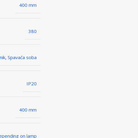
400 mm
380
ik, Spavaća soba
IP20
400 mm
epending on lamp