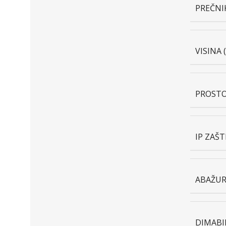
PREČNI
VISINA
PROSTO
IP ZAŠT
ABAŽUR
DIMABI