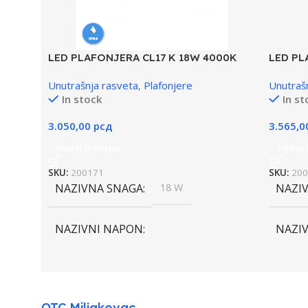
LED PLAFONJERA CL17 K 18W 4000K
LED PL
Unutrašnja rasveta
,
Plafonjere
Unutraš
In stock
In st
3.050,00
рсд
3.565,
Dodaj U Korpu
Dodaj 
SKU:
200171
SKU:
200
NAZIVNA SNAGA
18 W
NAZI
NAZIVNI NAPON
NAZI
220-240V AC / 50/60Hz
220-24
IZVOR SVETLOSTI
LED
IZVOR
OTC Miljakovac