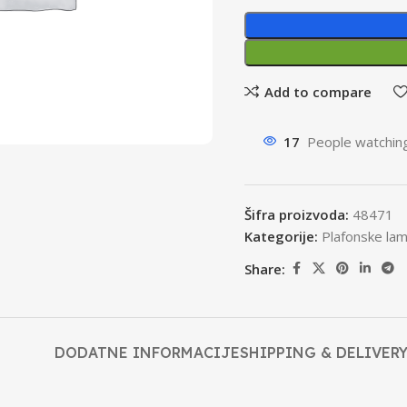
Add to compare
17
People watching
Šifra proizvoda:
48471
Kategorije:
Plafonske la
Share:
DODATNE INFORMACIJE
SHIPPING & DELIVER