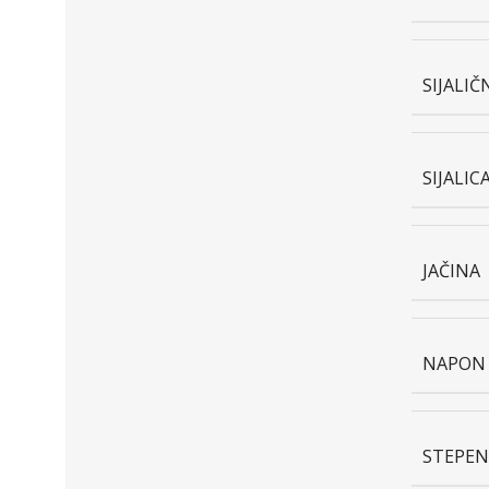
SIJALI
SIJALIC
JAČINA
NAPON
STEPEN