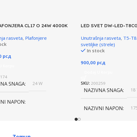
AFONJERA CL17 O 24W 4000K
LED SVET DW-LED-T8CG
nja rasveta
,
Plafonjere
Unutrašnja rasveta
,
T5-T8
ock
svetiljke (strele)
In stock
00
рсд
900,00
рсд
U Korpu
Dodaj U Korpu
174
VNA SNAGA
24 W
SKU:
200259
NAZIVNA SNAGA
18
VNI NAPON
NAZIVNI NAPON
17
0V AC / 50/60Hz
SVETLOSNI FLUKS
1
 SVETLOSTI
LED
Zemun