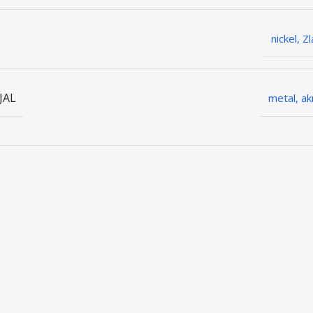
nickel, Z
JAL
metal, akri