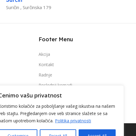
VETLOSTI
DIMENZIJE
190 x 170 x H95
Suričin , Surčinska 179
MATERIJAL
Aluminijum
Footer Menu
VRSTA LEDA
SMD LED
Akcija
ARTIKAL
LED svetiljka
Kontakt
Radnje
Poslednji komadi
 x 37 mm
Cenimo vašu privatnost
Koristimo kolačiće za poboljšanje vašeg iskustva na našem
TLOSTI
120°
veb stajtu. Pregledanjem ove veb stranice slažete se sa
našom upotrebom kolačića.
Politika privatnosti
Customise
Reject All
Accept All