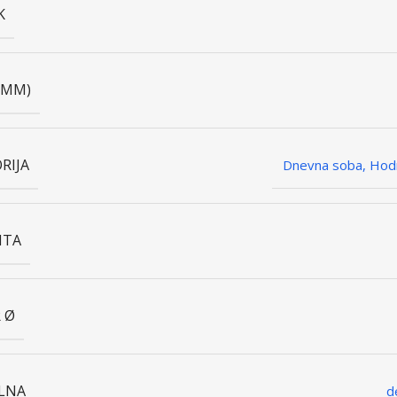
K
 (MM)
RIJA
Dnevna soba, Hodn
ITA
 Ø
LNA
d