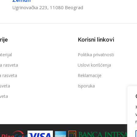
TEMPERATURA BOJE S
Ugrinovačka 223, 11080 Beograd
OSNI FLUKS
2050lm
6400 K
ERATURA BOJE SVETLOSTI
ije
Korisni linkovi
BOJA ARTIKLA
Bela
terijal
Politika privatnosti
PROSEČAN RADNI VEK
ka rasveta
Uslovi korišćenja
ARTIKLA
Bela
25 000 h na 25° C
a rasveta
Reklamacije
EČAN RADNI VEK
sveta
Isporuka
DIMENZIJE
27 x 1180
veta
 h na 25° C
UGAO RASIPANJA SVE
ZIJE
Ø 330 mm, h – 48 mm
IP ZAŠTITA
IP 20
115°