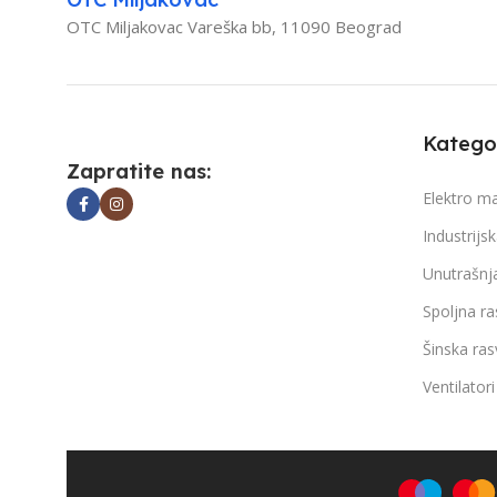
OTC Miljakovac Vareška bb, 11090 Beograd
SVETLOSNI FLUKS
1550 lm
SVETL
TEMPERATURA BOJE SVETLOSTI
TEMP
Kategor
Zapratite nas:
4000 K
4000 K
Elektro ma
Industrijs
BOJA ARTIKLA
Bela
BOJA 
Unutrašnj
PROSEČAN RADNI VEK
PROS
Spoljna ra
Šinska ras
30 000 h na 25° C
30 000
Ventilatori
DIMENZIJE
280 x 280 x 50 mm
DIMEN
115°