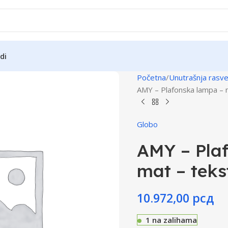
di
Početna
Unutrašnja rasv
AMY – Plafonska lampa – me
Globo
AMY – Plaf
mat – tekst
10.972,00
рсд
1 na zalihama