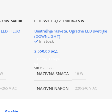
 18W 6400K
LED SVET U/Z T8006-16 W
 LED i FLUO
Unutrašnja rasveta
,
Ugradne LED svetiljke
(DOWNLIGHT)
In stock
2.550,00
рсд
Dodaj U Korpu
SKU:
200293
 W
NAZIVNA SNAGA
16 W
5-265 V AC
NAZIVNI NAPON
220-240 V AC
620 lm
PROSEČAN RADNI VEK
30 000 h
Surčin