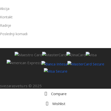
Akcija
Kontakt
Radnje
Poslednji komadi
svezarasvetu.rs © 2025
Compare
Wishlist