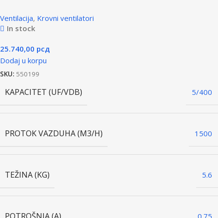
Ventilacija
,
Krovni ventilatori
In stock
25.740,00
рсд
Dodaj u korpu
SKU:
550199
KAPACITET (UF/VDB)
5/400
PROTOK VAZDUHA (M3/H)
1500
TEŽINA (KG)
5.6
POTROŠNJA (A)
0.75