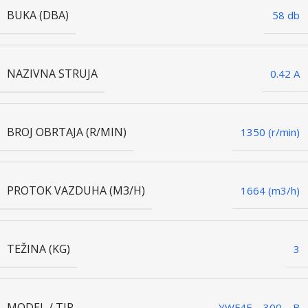
BUKA (DBA)
58 db
NAZIVNA STRUJA
0.42 A
BROJ OBRTAJA (R/MIN)
1350 (r/min)
PROTOK VAZDUHA (M3/H)
1664 (m3/h)
TEŽINA (KG)
3
MODEL / TIP
YWF4E – 300 – B