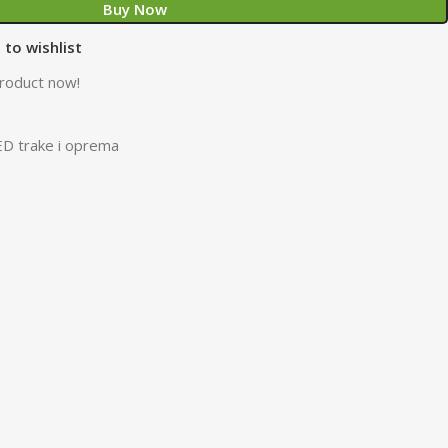
Buy Now
 to wishlist
product now!
ED trake i oprema