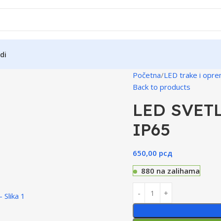
di
Početna
LED trake i opr
Back to products
LED SVET
IP65
650,00
рсд
880 na zalihama