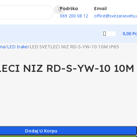
Podrška
Email
069 200 08 12
office@svezarasvetu.
0,00
Р
ema
LED trake
LED SVETLECI NIZ RD-S-YW-10 10M IP65
LECI NIZ RD-S-YW-10 10M
Dodaj U Korpu