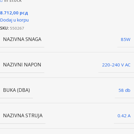
In stock
8.712,00
рсд
Dodaj u korpu
SKU:
550267
NAZIVNA SNAGA
85W
NAZIVNI NAPON
220-240 V AC
BUKA (DBA)
58 db
NAZIVNA STRUJA
0.42 A