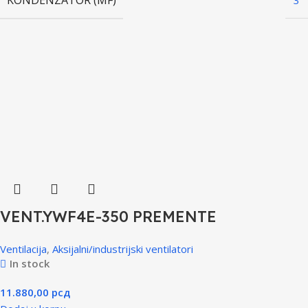
KONDENZATOR (ΜF)
3
VENT.YWF4E-350 PREMENTE
Ventilacija
,
Aksijalni/industrijski ventilatori
In stock
11.880,00
рсд