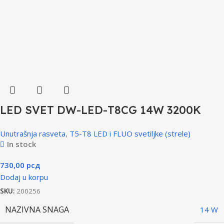
LED SVET DW-LED-T8CG 14W 3200K
Unutrašnja rasveta
,
T5-T8 LED i FLUO svetiljke (strele)
In stock
730,00
рсд
Dodaj u korpu
SKU:
200256
NAZIVNA SNAGA
14 W