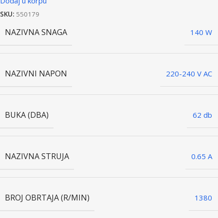
Dodaj u korpu
SKU:
550179
NAZIVNA SNAGA
140 W
NAZIVNI NAPON
220-240 V AC
BUKA (DBA)
62 db
NAZIVNA STRUJA
0.65 A
BROJ OBRTAJA (R/MIN)
1380