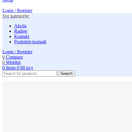
Login / Register
Sve kategorije
Akcija
Radnje
Kontakt
Poslednji komadi
Login / Register
0
Compare
0
Wishlist
0
items
0,00
рсд
Search