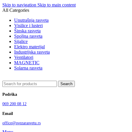
Skip to navigation
Skip to main content
All Categories
Unutrašnja rasveta
Visilice i lusteri
Šinska rasveta
Spoljna rasveta
Sijalice
Elektro materijal
Industrijska rasveta
Ventilatori
MAGNETIC
Solarna rasveta
Search
Podrška
069 200 08 12
Email
office@svezarasvetu.rs
Menu